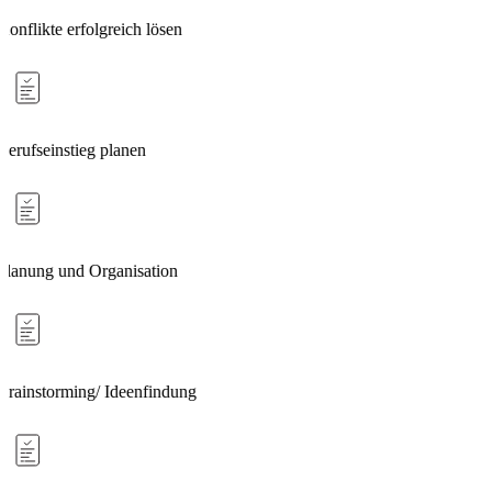
Konflikte erfolgreich lösen
Berufseinstieg planen
Planung und Organisation
Brainstorming/ Ideenfindung