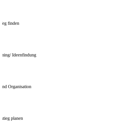
Weg finden
rming/ Ideenfindung
und Organisation
nstieg planen