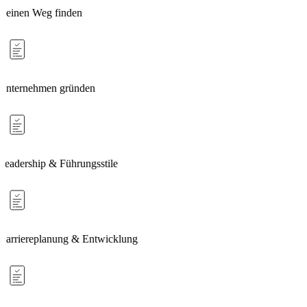
Deinen Weg finden
Unternehmen gründen
Leadership & Führungsstile
Karriereplanung & Entwicklung