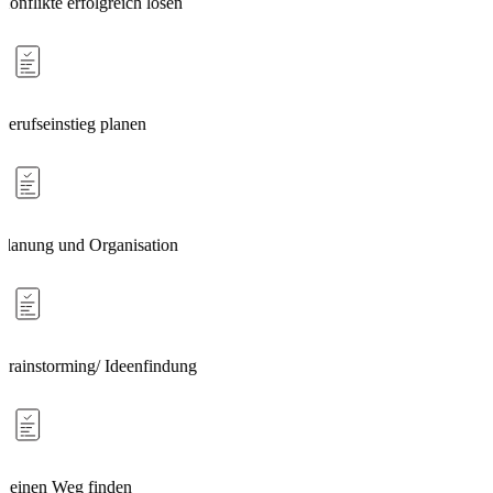
Konflikte erfolgreich lösen
Berufseinstieg planen
Planung und Organisation
Brainstorming/ Ideenfindung
Deinen Weg finden