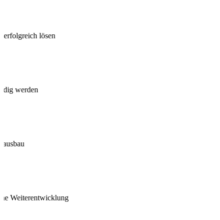
e erfolgreich lösen
ändig werden
tsausbau
che Weiterentwicklung