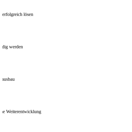
e erfolgreich lösen
ändig werden
tsausbau
che Weiterentwicklung