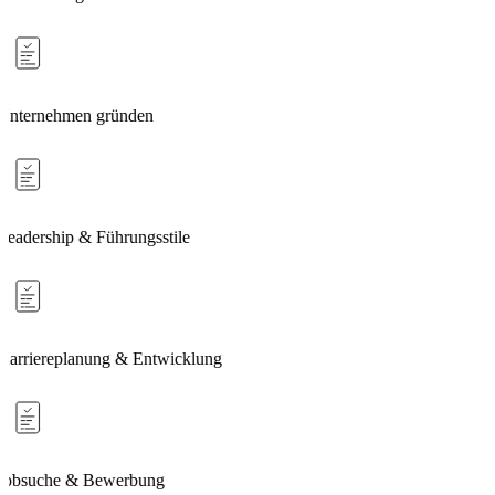
Unternehmen gründen
Leadership & Führungsstile
Karriereplanung & Entwicklung
Jobsuche & Bewerbung