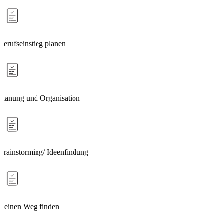
Berufseinstieg planen
Planung und Organisation
Brainstorming/ Ideenfindung
Deinen Weg finden