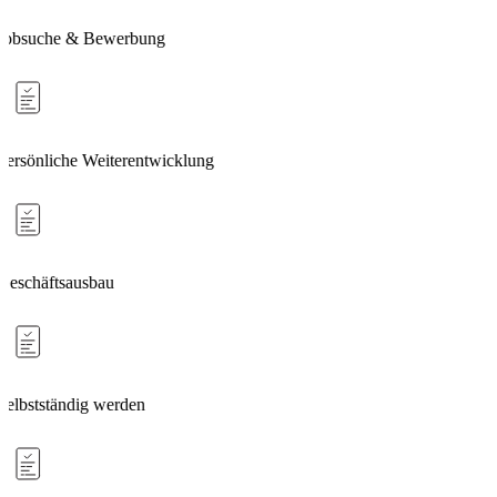
Jobsuche & Bewerbung
Persönliche Weiterentwicklung
Geschäftsausbau
Selbstständig werden