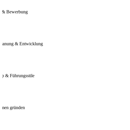
e & Bewerbung
eplanung & Entwicklung
ip & Führungsstile
hmen gründen