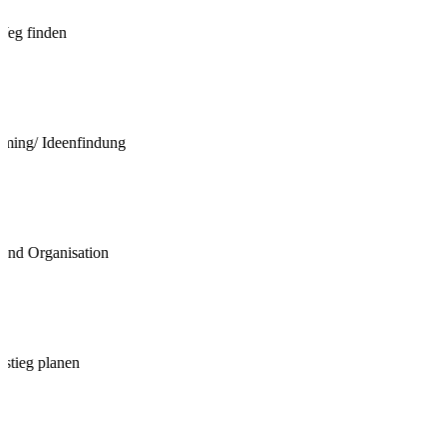
Weg finden
rming/ Ideenfindung
und Organisation
nstieg planen