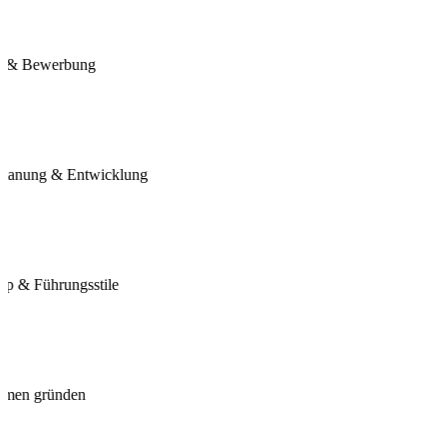
e & Bewerbung
eplanung & Entwicklung
ip & Führungsstile
hmen gründen