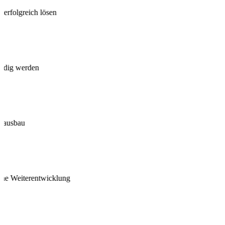
e erfolgreich lösen
ändig werden
tsausbau
che Weiterentwicklung