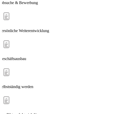
Jobsuche & Bewerbung
Persönliche Weiterentwicklung
Geschäftsausbau
Selbstständig werden