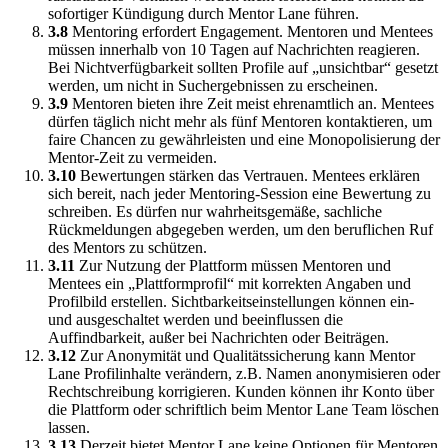
sofortiger Kündigung durch Mentor Lane führen.
3.8
Mentoring erfordert Engagement. Mentoren und Mentees
müssen innerhalb von 10 Tagen auf Nachrichten reagieren.
Bei Nichtverfügbarkeit sollten Profile auf „unsichtbar“ gesetzt
werden, um nicht in Suchergebnissen zu erscheinen.
3.9
Mentoren bieten ihre Zeit meist ehrenamtlich an. Mentees
dürfen täglich nicht mehr als fünf Mentoren kontaktieren, um
faire Chancen zu gewährleisten und eine Monopolisierung der
Mentor-Zeit zu vermeiden.
3.10
Bewertungen stärken das Vertrauen. Mentees erklären
sich bereit, nach jeder Mentoring-Session eine Bewertung zu
schreiben. Es dürfen nur wahrheitsgemäße, sachliche
Rückmeldungen abgegeben werden, um den beruflichen Ruf
des Mentors zu schützen.
3.11
Zur Nutzung der Plattform müssen Mentoren und
Mentees ein „Plattformprofil“ mit korrekten Angaben und
Profilbild erstellen. Sichtbarkeitseinstellungen können ein-
und ausgeschaltet werden und beeinflussen die
Auffindbarkeit, außer bei Nachrichten oder Beiträgen.
3.12
Zur Anonymität und Qualitätssicherung kann Mentor
Lane Profilinhalte verändern, z.B. Namen anonymisieren oder
Rechtschreibung korrigieren. Kunden können ihr Konto über
die Plattform oder schriftlich beim Mentor Lane Team löschen
lassen.
3.13
Derzeit bietet Mentor Lane keine Optionen für Mentoren