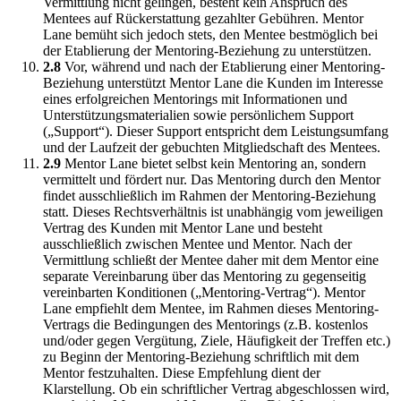
Vermittlung nicht gelingen, besteht kein Anspruch des
Mentees auf Rückerstattung gezahlter Gebühren. Mentor
Lane bemüht sich jedoch stets, den Mentee bestmöglich bei
der Etablierung der Mentoring-Beziehung zu unterstützen.
2.8
Vor, während und nach der Etablierung einer Mentoring-
Beziehung unterstützt Mentor Lane die Kunden im Interesse
eines erfolgreichen Mentorings mit Informationen und
Unterstützungsmaterialien sowie persönlichem Support
(„Support“). Dieser Support entspricht dem Leistungsumfang
und der Laufzeit der gebuchten Mitgliedschaft des Mentees.
2.9
Mentor Lane bietet selbst kein Mentoring an, sondern
vermittelt und fördert nur. Das Mentoring durch den Mentor
findet ausschließlich im Rahmen der Mentoring-Beziehung
statt. Dieses Rechtsverhältnis ist unabhängig vom jeweiligen
Vertrag des Kunden mit Mentor Lane und besteht
ausschließlich zwischen Mentee und Mentor. Nach der
Vermittlung schließt der Mentee daher mit dem Mentor eine
separate Vereinbarung über das Mentoring zu gegenseitig
vereinbarten Konditionen („Mentoring-Vertrag“). Mentor
Lane empfiehlt dem Mentee, im Rahmen dieses Mentoring-
Vertrags die Bedingungen des Mentorings (z.B. kostenlos
und/oder gegen Vergütung, Ziele, Häufigkeit der Treffen etc.)
zu Beginn der Mentoring-Beziehung schriftlich mit dem
Mentor festzuhalten. Diese Empfehlung dient der
Klarstellung. Ob ein schriftlicher Vertrag abgeschlossen wird,