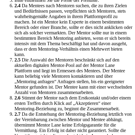
Bitte entnehmen Sie die Preise der Preisliste.
2.4
Da Mentees nach Mentoren suchen, die zu ihren Zielen
und Bedürfnissen passen, verpflichten sich Mentoren, stets
wahrheitsgemäße Angaben in ihrem Plattformprofil zu
machen. Ist ein Mentor kein Experte in einem bestimmten
Bereich oder einer Branche, sollte er dies nicht anklicken oder
sich als solcher vermarkten. Der Mentor sollte nur in einem
bestimmten Bereich Mentoring anbieten, wenn er sich bereits
intensiv mit dem Thema beschäftigt hat und davon ausgeht,
dass er dem Mentoring-Verhältnis einen Mehrwert bieten
kann.
2.5
Die Auswahl der Mentoren beschränkt sich auf den
aktuellen digitalen Mentor-Pool auf der Mentor Lane
Plattform und liegt im Ermessen des Mentees. Der Mentee
kann beliebig viele Mentoren kontaktieren und über
„Mentoring anfragen“ Anfragen stellen, bis ein geeigneter
Mentor gefunden ist. Der Mentee kann mit einer wechselnden
Anzahl von Mentoren zusammenarbeiten.
2.6
Stimmt der Mentor nach dem Erstkontakt und/oder einem
ersten Treffen durch Klick auf „Akzeptieren“ einer
Mentoring-Beziehung zu, beginnt die Zusammenarbeit.
2.7
Da die Entstehung der Mentoring-Beziehung letztlich von
der Vereinbarung zwischen Mentor und Mentee abhängt,
übernimmt Mentor Lane keine Erfolgsgarantie für die
Vermittlung. Ein Erfolg ist daher nicht garantiert. Sollte die