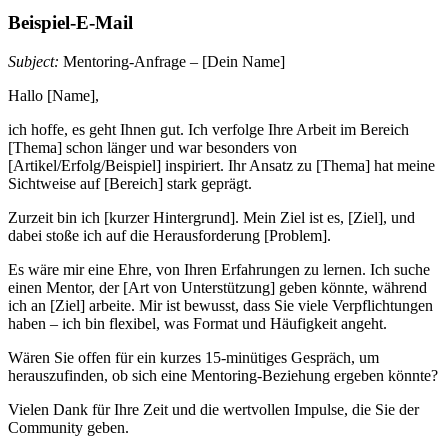
Beispiel-E-Mail
Subject:
Mentoring-Anfrage – [Dein Name]
Hallo [Name],
ich hoffe, es geht Ihnen gut. Ich verfolge Ihre Arbeit im Bereich
[Thema] schon länger und war besonders von
[Artikel/Erfolg/Beispiel] inspiriert. Ihr Ansatz zu [Thema] hat meine
Sichtweise auf [Bereich] stark geprägt.
Zurzeit bin ich [kurzer Hintergrund]. Mein Ziel ist es, [Ziel], und
dabei stoße ich auf die Herausforderung [Problem].
Es wäre mir eine Ehre, von Ihren Erfahrungen zu lernen. Ich suche
einen Mentor, der [Art von Unterstützung] geben könnte, während
ich an [Ziel] arbeite. Mir ist bewusst, dass Sie viele Verpflichtungen
haben – ich bin flexibel, was Format und Häufigkeit angeht.
Wären Sie offen für ein kurzes 15-minütiges Gespräch, um
herauszufinden, ob sich eine Mentoring-Beziehung ergeben könnte?
Vielen Dank für Ihre Zeit und die wertvollen Impulse, die Sie der
Community geben.